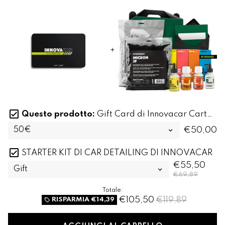
Questo prodotto:
Gift Card di Innovacar Carta Regalo Digitale
€50,00
STARTER KIT DI CAR DETAILING DI INNOVACAR
€55,50
€69,89
Totale:
€105,50
€119,89
RISPARMIA
€14,39
local_offer