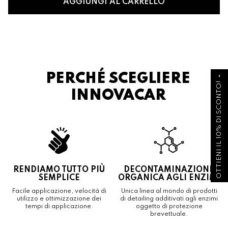
AGGIUNGI AL CARRELLO
PERCHÉ SCEGLIERE
arrow_drop_up
OTTIENI IL 10% DI SCONTO!
INNOVACAR
RENDIAMO TUTTO PIÙ
DECONTAMINAZIONE
SEMPLICE
ORGANICA AGLI ENZIMI
Facile applicazione, velocità di
Unica linea al mondo di prodotti
utilizzo e ottimizzazione dei
di detailing additivati agli enzimi
tempi di applicazione.
oggetto di protezione
brevettuale.