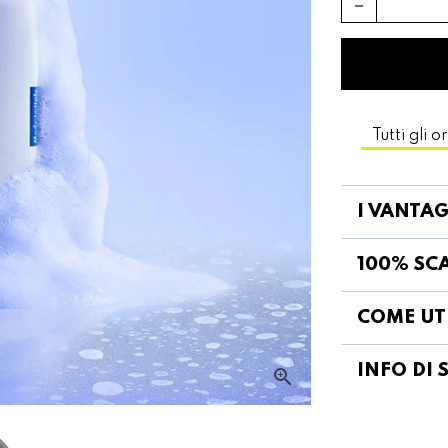
remove
Tutti gli 
I VANTAG
100% SCA
COME UT
INFO DI 