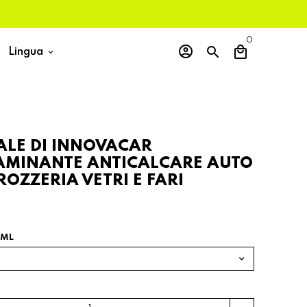
0
account_circle
search
local_mall
Lingua
keyboard_arrow_down
ALE DI INNOVACAR
AMINANTE ANTICALCARE AUTO
OZZERIA VETRI E FARI
 ML