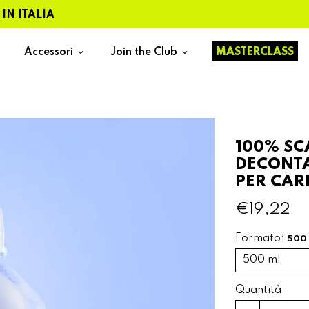
ALIA
Accessori
Join the Club
MASTERCLASS
keyboard_arrow_down
keyboard_arrow_down
100% SC
DECONT
PER CARR
€19,22
Formato:
500
Quantità