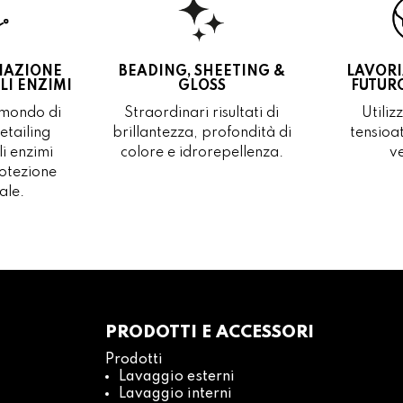
NAZIONE
BEADING, SHEETING &
LAVORI
I ENZIMI
GLOSS
FUTUR
 mondo di
Straordinari risultati di
Utili
etailing
brillantezza, profondità di
tensioat
li enzimi
colore e idrorepellenza.
v
otezione
ale.
PRODOTTI E ACCESSORI
Prodotti
Lavaggio esterni
Lavaggio interni