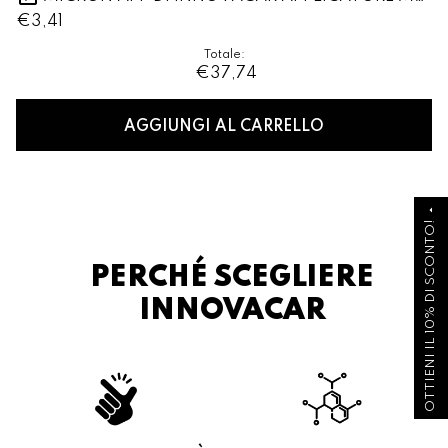
€3,41
Totale:
€37,74
AGGIUNGI AL CARRELLO
arrow_drop_up
OTTIENI IL 10% DI SCONTO!
PERCHÉ SCEGLIERE
INNOVACAR